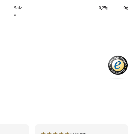
Salz
0,25g
0g
*