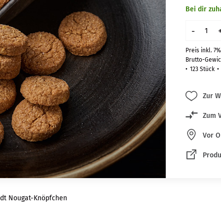
Bei dir zu
-
Preis inkl. 7
Brutto-Gewich
123 Stück
Zur W
Zum V
Vor O
Produ
dt Nougat-Knöpfchen