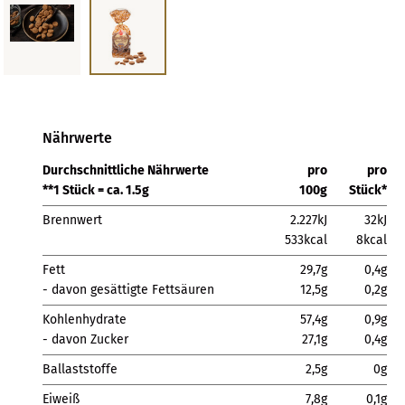
Nährwerte
Durchschnittliche Nährwerte
pro
pro
**1 Stück = ca. 1.5g
100g
Stück*
Brennwert
2.227kJ
32kJ
533kcal
8kcal
Fett
29,7g
0,4g
- davon gesättigte Fettsäuren
12,5g
0,2g
Kohlenhydrate
57,4g
0,9g
- davon Zucker
27,1g
0,4g
Ballaststoffe
2,5g
0g
Eiweiß
7,8g
0,1g