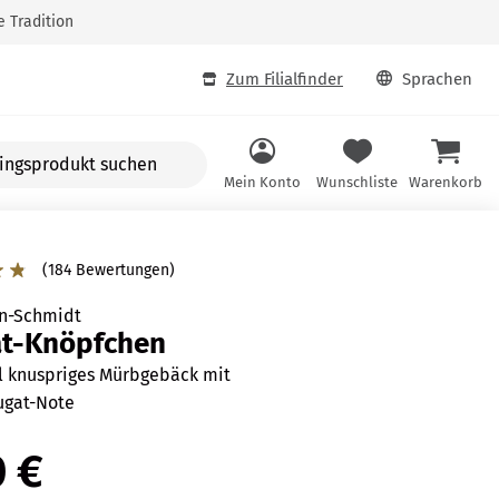
e Tradition
Zum Filialfinder
Sprachen
odukt
Mein Konto
Wunschliste
Warenkorb
(184 Bewertungen)
n-Schmidt
t-Knöpfchen
l knuspriges Mürbgebäck mit
ugat-Note
0 €