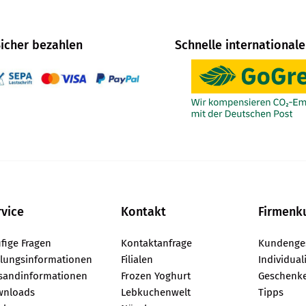
icher bezahlen
Schnelle internationale
rvice
Kontakt
Firmenk
fige Fragen
Kontaktanfrage
Kundenge
lungsinformationen
Filialen
Individual
sandinformationen
Frozen Yoghurt
Geschenke
wnloads
Lebkuchenwelt
Tipps