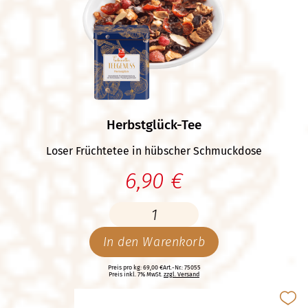
Herbstglück-Tee
Loser Früchtetee in hübscher Schmuckdose
6,90 €
In den Warenkorb
Preis pro kg: 69,00 €
Art.-Nr.: 75055
Preis inkl. 7% MwSt.
zzgl. Versand