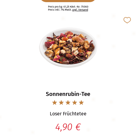
Preis pro kg: 61,25 €
Art.-Nr.: 75060
Preis inkl. 7% MwSt.
zzgl. Versand
Sonnenrubin-Tee
Loser Früchtetee
4,90 €