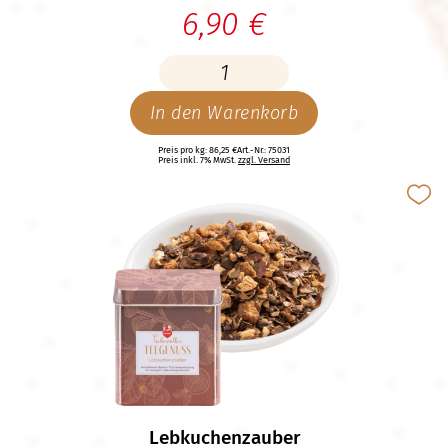
6,90 €
In den Warenkorb
Preis pro kg: 86,25 €
Art.-Nr.: 75031
Preis inkl. 7% MwSt.
zzgl. Versand
Lebkuchenzauber