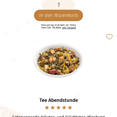
In den Warenkorb
Preis pro kg: 61,25 €
Art.-Nr.: 75042
Preis inkl. 7% MwSt.
zzgl. Versand
Tee Abendstunde