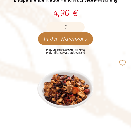
Entspannende Kräuter- und Früchtetee-Mischung
4,90 €
In den Warenkorb
Preis pro kg: 98,00 €
Art.-Nr.: 75023
Preis inkl. 7% MwSt.
zzgl. Versand