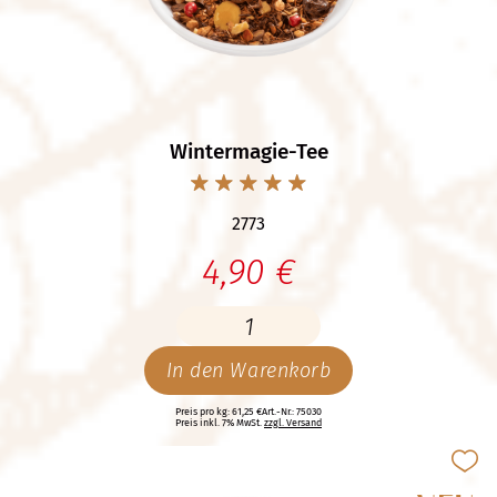
Wintermagie-Tee
2773
4,90 €
In den Warenkorb
Preis pro kg: 61,25 €
Art.-Nr.: 75030
Preis inkl. 7% MwSt.
zzgl. Versand