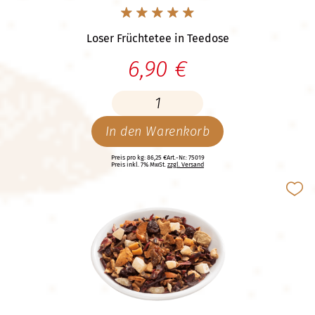
Loser Früchtetee in Teedose
6,90 €
In den Warenkorb
Preis pro kg: 86,25 €
Art.-Nr.: 75019
Preis inkl. 7% MwSt.
zzgl. Versand